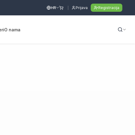
HR
Prijava
Registracija
eri
O nama