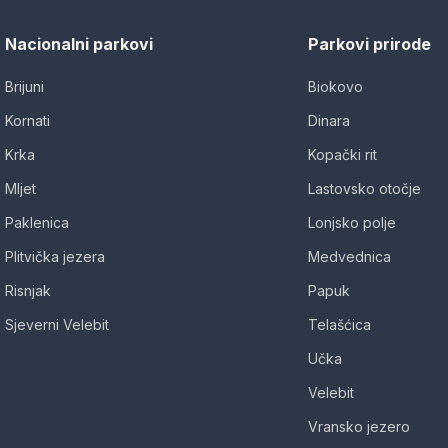
Nacionalni parkovi
Parkovi prirode
Brijuni
Biokovo
Kornati
Dinara
Krka
Kopački rit
Mljet
Lastovsko otočje
Paklenica
Lonjsko polje
Plitvička jezera
Medvednica
Risnjak
Papuk
Sjeverni Velebit
Telašćica
Učka
Velebit
Vransko jezero