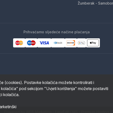
Žumberak - Samobor
Prihvaćamo sljedeće načine plaćanja
iće (cookies). Postavke kolačića možete kontrolirati i
 kolačića" pod sekcijom "Uvjeti korištenja" možete postaviti
ci kolačića.
rketinški
Powered by WEB Marketing
-
EasyEdit CMS
-
Premium Hosting