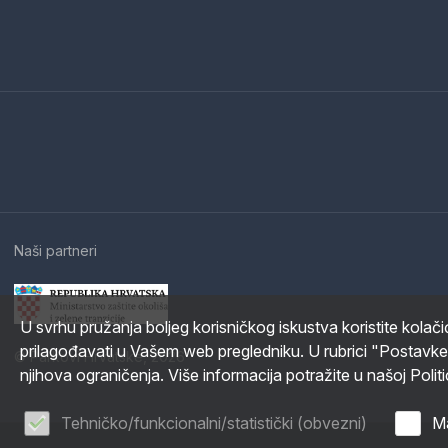
Naši partneri
U svrhu pružanja boljeg korisničkog iskustva koristite kolač
prilagođavati u Vašem web pregledniku. U rubrici "Postavke
© Parkovi Hrvatske, 2026
njihova ograničenja. Više informacija potražite u našoj Politi
Tehničko/funkcionalni/statistički (obvezni)
Ma