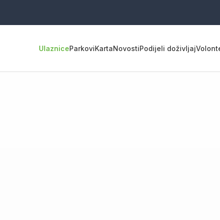
Ulaznice
Parkovi
Karta
Novosti
Podijeli doživljaj
Volont