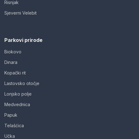
Risnjak
Sjeverni Velebit
Parkovi prirode
Biokovo
Dinara
Kopački rit
Lastovsko otočje
Lonjsko polje
Medvednica
Papuk
Telašćica
Učka