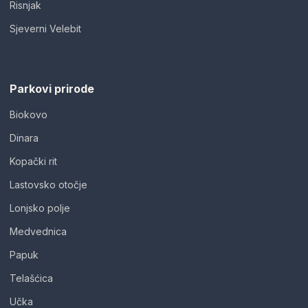
Risnjak
Sjeverni Velebit
Parkovi prirode
Biokovo
Dinara
Kopački rit
Lastovsko otočje
Lonjsko polje
Medvednica
Papuk
Telašćica
Učka