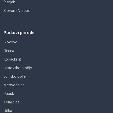
Risnjak
Sjeverni Velebit
Parkovi prirode
Biokovo
Dinara
Kopački rit
Lastovsko otočje
Lonjsko polje
Medvednica
Papuk
Telašćica
Učka