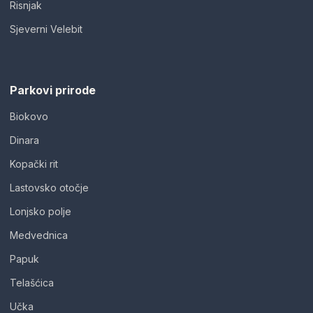
Risnjak
Sjeverni Velebit
Parkovi prirode
Biokovo
Dinara
Kopački rit
Lastovsko otočje
Lonjsko polje
Medvednica
Papuk
Telašćica
Učka